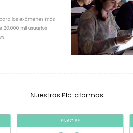
 para los exámenes más
 20,000 mil usuarios
es.
Nuestras Plataformas
ENAO.PE