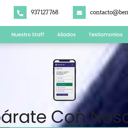
937 127 768
contacto@ben
Nuestro Staff
Aliados
Testiomonios
árate Con Noso