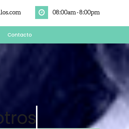
los.com
08:00am - 8:00pm
Contacto
tros