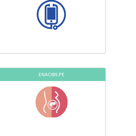
Prepárate para el Examen Nacional
de Medicina
ENAOBS.PE
Prepárate para el Examen Nacional
de Obstetricia