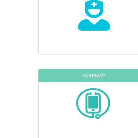
Prepárate para el Examen Nacio
de Enfermeria y el Examen de
Residentado de Enfermeria
ENARM.PE
Prepárate para el Examen Nacio
de Residentado Médico